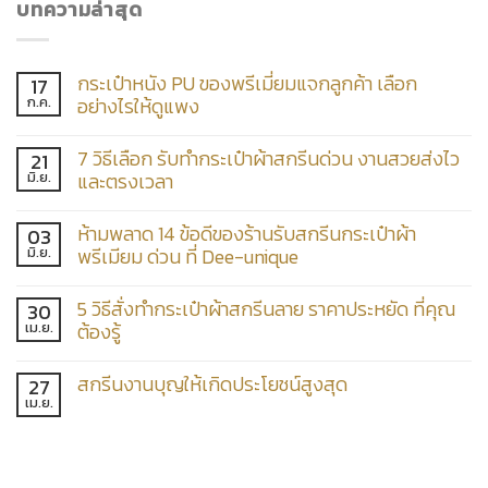
บทความล่าสุด
กระเป๋าหนัง PU ของพรีเมี่ยมแจกลูกค้า เลือก
17
ก.ค.
อย่างไรให้ดูแพง
7 วิธีเลือก รับทำกระเป๋าผ้าสกรีนด่วน งานสวยส่งไว
21
มิ.ย.
และตรงเวลา
ห้ามพลาด 14 ข้อดีของร้านรับสกรีนกระเป๋าผ้า
03
มิ.ย.
พรีเมียม ด่วน ที่ Dee-unique
5 วิธีสั่งทำกระเป๋าผ้าสกรีนลาย ราคาประหยัด ที่คุณ
30
เม.ย.
ต้องรู้
สกรีนงานบุญให้เกิดประโยชน์สูงสุด
27
เม.ย.