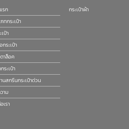
าแรก
กระเป๋าผ้า
เภทกระเป๋า
ะเป๋า
ื้อกระเป๋า
ตาล็อค
กระเป๋า
านสกรีนกระเป๋าด่วน
วาม
่อเรา