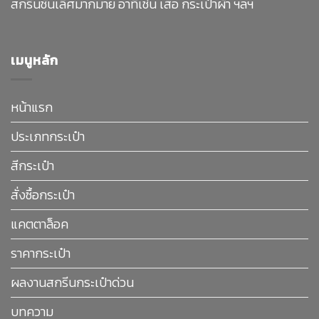
สกรีนชั้นเลิศมากมาย อาทิเช่น เสื้อ กระเป๋าผ้า ฯลฯ
เมนูหลัก
หน้าแรก
ประเภทกระเป๋า
สีกระเป๋า
สั่งซื้อกระเป๋า
แคตตาล็อค
ราคากระเป๋า
ผลงานสกรีนกระเป๋าด่วน
บทความ