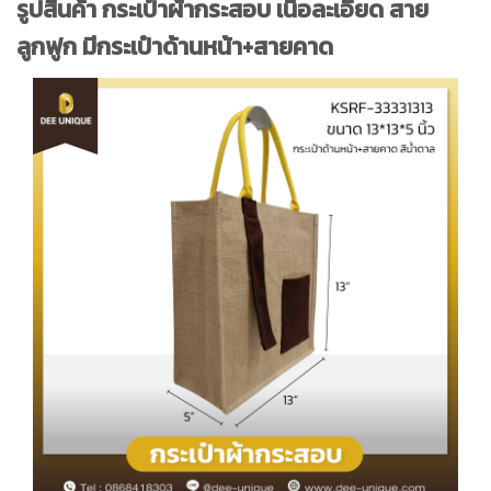
รูปสินค้า กระเป๋าผ้ากระสอบ เนื้อละเอียด สาย
ลูกฟูก มีกระเป๋าด้านหน้า+สายคาด