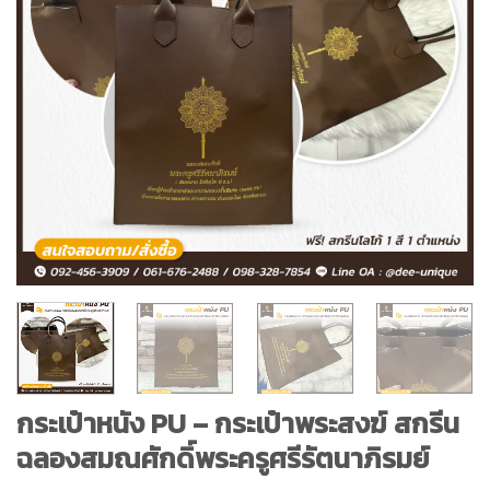
กระเป๋าหนัง PU – กระเป๋าพระสงฆ์ สกรีน
ฉลองสมณศักดิ์พระครูศรีรัตนาภิรมย์