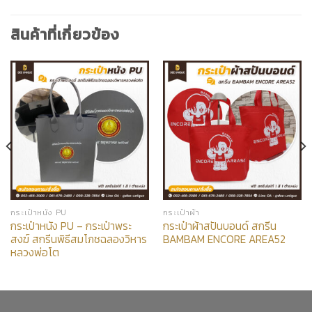
สินค้าที่เกี่ยวข้อง
กระเป๋าหนัง PU
กระเป๋าผ้า
กระเป๋าหนัง PU – กระเป๋าพระ
กระเป๋าผ้าสปันบอนด์ สกรีน
สงฆ์ สกรีนพิธีสมโภชฉลองวิหาร
BAMBAM ENCORE AREA52
หลวงพ่อโต