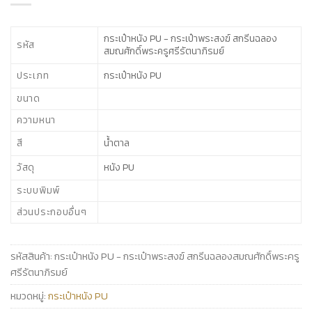
กระเป๋าหนัง PU - กระเป๋าพระสงฆ์ สกรีนฉลอง
รหัส
สมณศักดิ์พระครูศรีรัตนาภิรมย์
ประเภท
กระเป๋าหนัง PU
ขนาด
ความหนา
สี
น้ำตาล
วัสดุ
หนัง PU
ระบบพิมพ์
ส่วนประกอบอื่นๆ
รหัสสินค้า:
กระเป๋าหนัง PU - กระเป๋าพระสงฆ์ สกรีนฉลองสมณศักดิ์พระครู
ศรีรัตนาภิรมย์
หมวดหมู่:
กระเป๋าหนัง PU