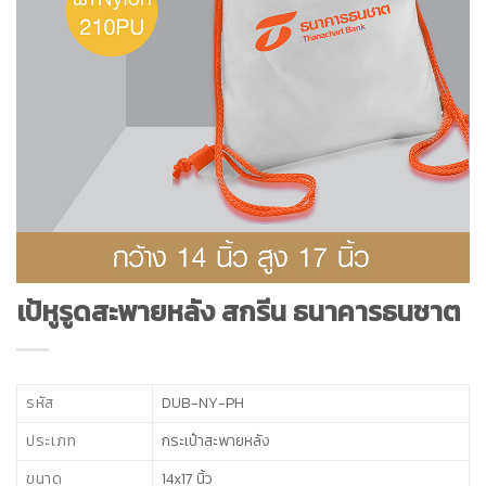
เป้หูรูดสะพายหลัง สกรีน ธนาคารธนชาต
รหัส
DUB-NY-PH
ประเภท
กระเป๋าสะพายหลัง
ขนาด
14x17 นิ้ว