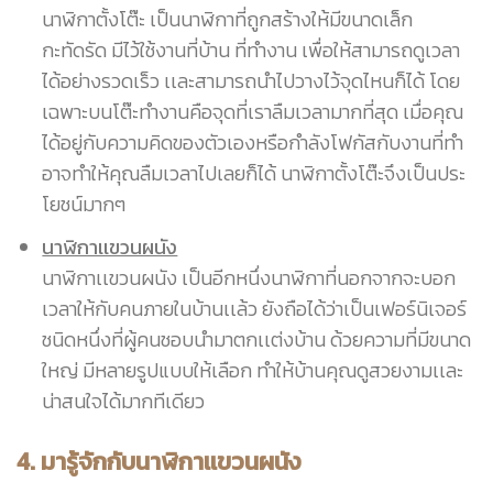
นาฬิกาตั้งโต๊ะ เป็นนาฬิกาที่ถูกสร้างให้มีขนาดเล็ก
กะทัดรัด มีไว้ใช้งานที่บ้าน ที่ทำงาน เพื่อให้สามารถดูเวลา
ได้อย่างรวดเร็ว เเละสามารถนำไปวางไว้จุดไหนก็ได้ โดย
เฉพาะบนโต๊ะทำงานคือจุดที่เราลืมเวลามากที่สุด เมื่อคุณ
ได้อยู่กับความคิดของตัวเองหรือกำลังโฟกัสกับงานที่ทำ
อาจทำให้คุณลืมเวลาไปเลยก็ได้ นาฬิกาตั้งโต๊ะจึงเป็นประ
โยชน์มากๆ
นาฬิกาเเขวนผนัง
นาฬิกาเเขวนผนัง เป็นอีกหนึ่งนาฬิกาที่นอกจากจะบอก
เวลาให้กับคนภายในบ้านเเล้ว ยังถือได้ว่าเป็นเฟอร์นิเจอร์
ชนิดหนึ่งที่ผู้คนชอบนำมาตกเเต่งบ้าน ด้วยความที่มีขนาด
ใหญ่ มีหลายรูปแบบให้เลือก ทำให้บ้านคุณดูสวยงามเเละ
น่าสนใจได้มากทีเดียว
4. มารู้จักกับนาฬิกาเเขวนผนัง