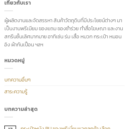
เกี่ยวกับเรา
ผู้ผลิตงานและจัดสรรหา สินค้าวัตถุดิบที่มีประโยชน์ต่างๆ มา
เป็นงานพรีเมียม ของแถม ของชำร่วย ทำสื่อโฆษณา และงาน
สกรีนชั้นเลิศมากมาย อาทิเช่น ร่ม เสื้อ หมวก กระเป๋า หมอน
อิง ผ้ากันเปื้อน ฯลฯ
หมวดหมู่
บทความอื่นๆ
สาระความรู้
บทความล่าสุด
กระเป๋าหนัง PU ของพรีเมี่ยมแจกลูกค้า เลือก