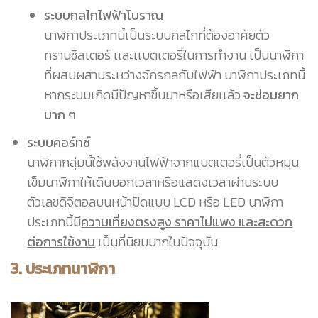
ระบบกลไกไฟฟ้าโบราณ
นาฬิกาประเภทนี้เป็นระบบกลไกที่ต้องอาศัยตัว
ทรานซิสเตอร์ เเละเเบตเตอรี่ในการทำงาน เป็นนาฬิกา
ที่ผสมผสานระหว่างจักรกลกับไฟฟ้า นาฬิกาประเภทนี้
หากระบบเกิดมีปัญหาขึ้นมาหรือเสียเเล้ว
จะซ่อมยาก
มาก ๆ
ระบบคอร์ทซ์
นาฬิกากลุ่มนี้ใช้พลังงานไฟฟ้าจากแบตเตอรี่เป็นตัวหมุน
เข็มนาฬิกาให้เดินบอกเวลาหรือแสดงเวลาผ่านระบบ
ตัวเลขดิจิตอลบนหน้าปัดแบบ LCD หรือ LED นาฬิกา
ประเภทนี้มี
ความเที่ยงตรงสูง ราคาไม่แพง และสะดวก
ต่อการใช้งาน
เป็นที่นิยมมากในปัจจุบัน
3. ประเภทนาฬิกา