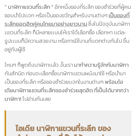
“ นาฬิกาแขวนที่ระลึก ”
อีกหนึ่งของที่ระลึก ของชำร่วยที่ผู้คน
ชอบนำไปเเจก หรือเป็นของขวัญสำหรับงานต่างๆ
เป็นของที่
ระลึกยอดฮิตคู่คนไทยมาอย่างยาวนาน
ซึ่งในปัจจุบันนาฬิกา
เเขวนที่ระลึก ก็มีหลายเเบบให้เราได้เลือกซื้อ เลือกหา เเต่ละ
รูปเเบบก็มีความสวยงาม หรือการใช้งานที่เเตกต่างกันไป ขึ้น
อยู่กับผู้ใช้
ไหนๆ ก็พูดถึงนาฬิกาเเล้ว งั้นเรา
มาทำความรู้จักกับนาฬิกา
กันสักนิด ก่อนจะเลือกซื้อนาฬิกาเเขวนผนังมาใช้ หรือนำมา
เป็นของที่ระลึก หรือของชำร่วยเเจกในงานต่างๆ
พร้อมไอ
เดียนาฬิกาแขวนที่ระลึกของชำร่วยสุดฮิต ที่เป็นได้มากกว่า
นาฬิกา!
ไปอ่านกันเลย
ไอเดีย นาฬิกาแขวนที่ระลึก ของ