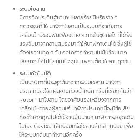
ระบบใขลาน
มีการคิดประดิษฐ์มานานหลายร้อยปีหรือราว ๆ
ศตวรรษที่ 16 นาฬิกาใขลานเป็นระบบที่อาศัยการ
เคลื่อนไหวของฟันเฟืองต่าง ๆ ภายในชุดกลไกที่ได้รับ
แรงขับมาจากลานสปริงมาทำให้นาฬิกาเดินได้ ซึ่งผู้ใช้
ต้องใขลานทุก ๆ วัน กลไกการทำงานไม่ซับซ้อนมาก
เสียยาก ซึ่งไม่นิยมในปัจจุบัน เพราะต้องใขลานทุกวัน
ระบบอัตโนมัติ
เป็นนาฬิกาที่ประยุกต์มาจากระบบใขลาน นาฬิกา
ประเภทนี้จะใช้เเผ่นจานถ่วงน้ำหนัก หรือที่เรียกกันว่า
”
Rotor “
มาไขลาน โดยอาศัยเเรงเหวี่ยงจากการ
เคลื่อนไหวของผู้สวมใส่ นาฬิกาประเภทนี้จะมีข้อเสีย
คือ ถ้าหากคุณไม่ได้ใช้งานมันนานๆ นาฬิกาจะหยุดเดิน
ไปเอง ต้องเขย่าเล็กน้อยหรือใขลานสักเล็กหน่อย เพื่อ
ให้ระบบกลับมาทำงานอีกครั้ง