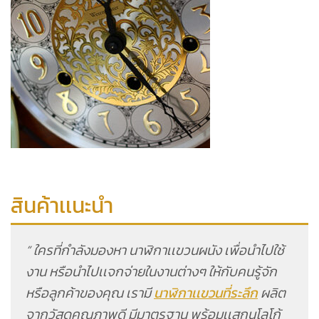
สินค้าเเนะนำ
” ใครที่กำลังมองหา นาฬิกาเเขวนผนัง เพื่อนำไปใช้
งาน หรือนำไปเเจกจ่ายในงานต่างๆ ให้กับคนรู้จัก
หรือลูกค้าของคุณ เรามี
นาฬิกาเเขวนที่ระลึก
ผลิต
จากวัสดุคุณภาพดี มีมาตรฐาน พร้อมเเสกนโลโก้