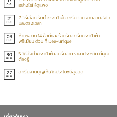
17
ก.ค.
อย่างไรให้ดูแพง
7 วิธีเลือก รับทำกระเป๋าผ้าสกรีนด่วน งานสวยส่งไว
21
มิ.ย.
และตรงเวลา
ห้ามพลาด 14 ข้อดีของร้านรับสกรีนกระเป๋าผ้า
03
มิ.ย.
พรีเมียม ด่วน ที่ Dee-unique
5 วิธีสั่งทำกระเป๋าผ้าสกรีนลาย ราคาประหยัด ที่คุณ
30
เม.ย.
ต้องรู้
สกรีนงานบุญให้เกิดประโยชน์สูงสุด
27
เม.ย.
เกี่ยวกับเรา