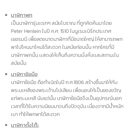
นาฬิกาพก
เป็นนาฬิการุ่นเเรกๆ สมัยโบราณ ที่ถูกคิดค้นมาโดย
Peter Henlein ในปี ค.ศ. 1510 ในนูเรมเบิร์กประเทศ
เยอรมนี เพื่อลดขนาดนาฬิกาที่มีขนาดใหญ่ ให้สามารถพก
พาไปไหนมาไหนได้สะดวก ในสมัยก่อนนั้น หากใครที่มี
นาฬิกาพกนั้น เเสดงให้เห็นถึงความมั่งคั่งเเละสถานะใน
สมัยนั้น
นาฬิกาข้อมือ
นาฬิกาข้อมือ ถือกำเนิดในปี ค.ศ.1806 สร้างขึ้นมาให้กับ
พระมเหสีของพระเจ้านโปเลียน เพื่อมอบให้เป็นของขวัญ
แก่พระมเหสี นับแต่นั้น นาฬิกาข้อมือจึงเป็นอุปกรณ์บอก
เวลาที่ได้รับความนิยมมาจนถึงปัจจุบัน เนื่องจากมีน้ำหนัก
เบา ทำให้พกพาได้สะดวก
นาฬิกาตั้งโต๊ะ