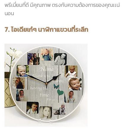
พรีเมี่ยมที่ดี มีคุณภาพ ตรงกับความต้องการของคุณเเน่
นอน
7. ไอเดียเก๋ๆ นาฬิกาแขวนที่ระลึก