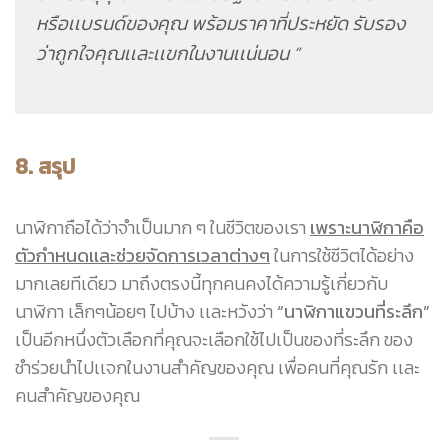
หรือเเบรนด์ของคุณ พร้อมราคาที่ประหยัด รับรอง
ว่าถูกใจคุณเเละเเขกในงานเเน่นอน ”
8. สรุป
นาฬิกาถือได้ว่าจำเป็นมาก ๆ ในชีวิตของเรา
เพราะนาฬิกาคือ
ตัวกำหนดเเละช่วยจัดการเวลาต่างๆ
ในการใช้ชีวิตได้อย่าง
มากเลยทีเดียว มาถึงตรงนี้ทุกคนคงได้ความรู้เกี่ยวกับ
นาฬิกา เล็กๆน้อยๆ ไปบ้าง เเละหวังว่า
“นาฬิกาแขวนที่ระลึก”
เป็นอีกหนึ่งตัวเลือกที่คุณจะเลือกใช้ไปเป็นของที่ระลึก ของ
ชำร่วยนำไปเเจกในงานสำคัญของคุณ เพื่อคนที่คุณรัก เเละ
คนสำคัญของคุณ